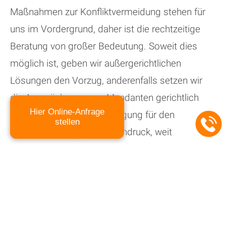
Maßnahmen zur Konfliktvermeidung stehen für
uns im Vordergrund, daher ist die rechtzeitige
Beratung von großer Bedeutung. Soweit dies
möglich ist, geben wir außergerichtlichen
Lösungen den Vorzug, anderenfalls setzen wir
die Ansprüche unserer Mandanten gerichtlich
Hier Online-Anfrage
durch. Die Interessenverfolgung für den
stellen
Mandanten erfolgt mit Nachdruck, weit
überdurchschnittlichem Einsatz und
unmissverständlicher Zielorientierung.
Durch unsere Kombination aus langjährige
Erfahrung und frischen Ideen und aktueller