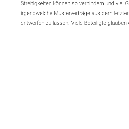
Streitigkeiten können so verhindern und viel 
irgendwelche Musterverträge aus dem letzten
entwerfen zu lassen. Viele Beteiligte glauben
nochmals auf das eingangs erwähnte Brötch
passiert, kann man wohl vage erahnen. Anhand
Bedürfnisse zugeschnitten ist. Die Ausgabe l
notwendig, jedoch mit dem Unterschied, dass
Schließlich betreiben wir für unsere Mandan
Möglichkeiten einen einmal erstrittenen Tite
Ihr Ansprechpartner sind aufgrund der Vielf
Susanne Konert und Rechtsassessor Holger