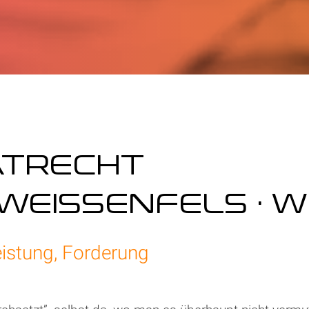
ATRECHT
WEISSENFELS · 
eistung, Forderung