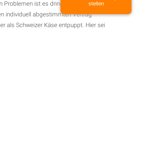
en Problemen ist es dringend anzuraten, nicht
stellen
en individuell abgestimmten Vertrag
her als Schweizer Käse entpuppt. Hier sei
s PKWs mit Sonderzahlung und Kaufoption
n einen Vertrag, der auf Ihre individuellen
Fall ist, ist der Weg zum Anwalt spätestens
folgschancen ab und suchen die besten
r, Rechtsanwalt Timo Weber, Rechtsanwältin