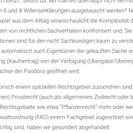
chsetzt”, selbst da, wo man es überhaupt nicht vermu
 6 und 8 Willenserklärungen ausgetauscht werden? Ne
ispiel aus dem Alltag veranschaulicht die Komplexität
n von rechtlichen Sachverhalten konfrontiert und, Sie a
truktionen sind für den nicht Sachkundigen kaum zu vers
ht automatisch auch Eigentümer der gekauften Sache w
ung (Kaufvertrag) von der Verfügung (Übergabe/Übereig
chse der Pandora geöffnet wird.
tegorisch einem speziellen Rechtsgebiet zuzuordnen si
n) Privatrecht (auch als allgemeines Zivilrecht oder 
echtsgebiete wie etwa “Pflanzenrecht” mehr oder wen
anwaltsordnung (FAO) einem Fachgebiet zugeordnet sin
chtig sind, haben wir gesondert abgehandelt.