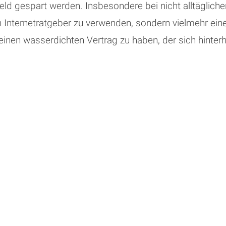
Geld gespart werden. Insbesondere bei nicht alltäglich
 Internetratgeber zu verwenden, sondern vielmehr ein
 einen wasserdichten Vertrag zu haben, der sich hinter
enbeispiel verwiesen. Was sodann beim Leasing eine
 des Auftrags prüfen und entwerfen zusammen mit Ihne
ohnt sich durchaus. Geht etwas schief, was häufig der 
 es dann meist teurer wird.
ten ein effektives Forderungsmanagment, schätzen Er
l auch entsprechend umzusetzen.
ältigkeit des Rechtsgebiets Rechtsanwalt Lorenz Webe
 Roosen.