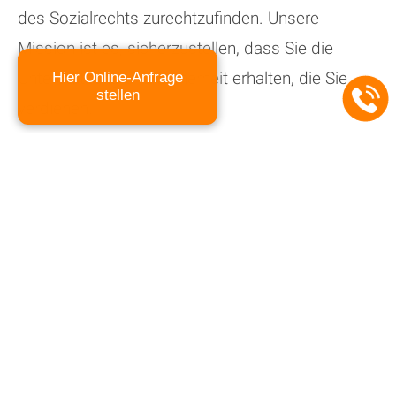
des Sozialrechts zurechtzufinden. Unsere
Mission ist es, sicherzustellen, dass Sie die
Unterstützung und Sicherheit erhalten, die Sie
Hier Online-Anfrage
stellen
verdienen.
Wenn Sie Fragen zu Ihrem Sozialrecht haben
oder rechtliche Unterstützung benötigen, zögern
Sie nicht, uns zu kontaktieren. Ihre
Ansprechpartnerin im Sozialrecht ist Frau
Rechtsanwältin Susanne Konert. Wir sind hier,
um Ihnen zu helfen und sicherzustellen, dass Sie
die soziale Sicherheit erhalten, die Sie benötigen,
um ein erfülltes Leben zu führen. Vertrauen Sie
auf unsere Erfahrung, um Ihre Rechte im