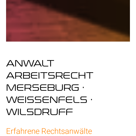
ANWALT
ARBEITSRECHT
MERSEBURG ·
WEISSENFELS · W
ILSDRUFF
Erfahrene Rechtsanwälte